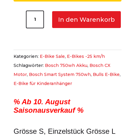
CHF 4'399.00
ist:
CHF 2'799.00
Bulls
In den Warenkorb
Cross
Rider
Evo
2
Kategorien:
E-Bike Sale
,
E-Bikes -25 km/h
Trapez
Schlagwörter:
Bosch 750wh Akku
,
Bosch CX
Menge
Motor
,
Bosch Smart System 750wh
,
Bulls E-Bike
,
E-Bike für Kinderanhänger
% Ab 10. August
Saisonausverkauf %
Grösse S, Einzelstück Grösse L