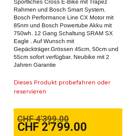
Sportliches Cross E-Bike mit Trapez
Rahmen und Bosch Smart System.
Bosch Performance Line CX Motor mit
85nm und Bosch Powertube Akku mit
750wh. 12 Gang Schaltung SRAM SX
Eagle . Auf Wunsch mit
Gepäckträger.Grössen 45cm, 50cm und
55cm sofort verfügbar. Neubike mit 2
Jahren Garantie
Dieses Produkt probefahren oder
reservieren
CHF
4'399.00
Ursprünglicher
CHF
2'799.00
Preis
Aktueller
war:
Preis