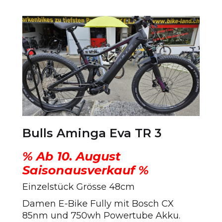
Preis
Preis
war:
ist:
CHF 3'499.00
CHF 2'299.00.
Bulls Aminga Eva TR 3
% Ab 10. August
Saisonausverkauf %
Einzelstück Grösse 48cm
Damen E-Bike Fully mit Bosch CX
85nm und 750wh Powertube Akku.