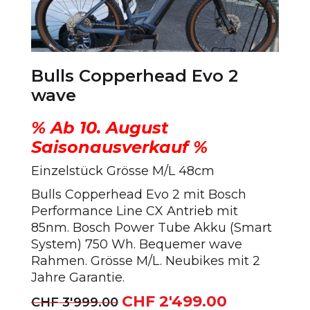
Bulls Copperhead Evo 2
wave
% Ab 10. August
Saisonausverkauf %
Einzelstück Grösse M/L 48cm
Bulls Copperhead Evo 2 mit Bosch
Performance Line CX Antrieb mit
85nm. Bosch Power Tube Akku (Smart
System) 750 Wh. Bequemer wave
Rahmen. Grösse M/L. Neubikes mit 2
Jahre Garantie.
CHF
2'499.00
Ursprünglicher
Aktueller
CHF
3'999.00