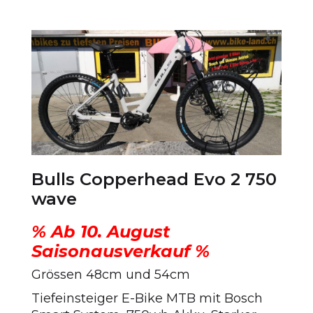
Preis
Preis
war:
ist:
CHF 3'999.00
CHF 2'499.00.
Bulls Copperhead Evo 2 750
wave
% Ab 10. August
Saisonausverkauf %
Grössen 48cm und 54cm
Tiefeinsteiger E-Bike MTB mit Bosch