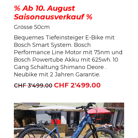
% Ab 10. August
Saisonausverkauf %
Grösse 50cm
Bequemes Tiefeinsteiger E-Bike mit
Bosch Smart System. Bosch
Performance Line Motor mit 75nm und
Bosch Powertube Akku mit 625wh. 10
Gang Schaltung Shimano Deore .
Neubike mit 2 Jahren Garantie.
CHF
2'499.00
Ursprünglicher
Aktueller
CHF
3'499.00
Preis
Preis
war:
ist:
CHF 3'499.00
CHF 2'499.00.