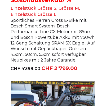
Saisonausverkauf %
Einzelstück Grösse S, Grösse M,
Einzelstück Grösse L
Sportliches Herren Cross E-Bike mit
Bosch Smart System. Bosch
Performance Line CX Motor mit 85nm
und Bosch Powertube Akku mit 750wh.
12 Gang Schaltung SRAM SX Eagle . Auf
Wunsch mit Gepäckträger. Grössen
45cm, 50cm, 55cm sofort verfügbar.
Neubikes mit 2 Jahre Garantie.
CHF
2'799.00
Ursprünglicher
Aktueller
CHF
4'399.00
Preis
Preis
war:
ist:
CHF 4'399.00
CHF 2'799.00.