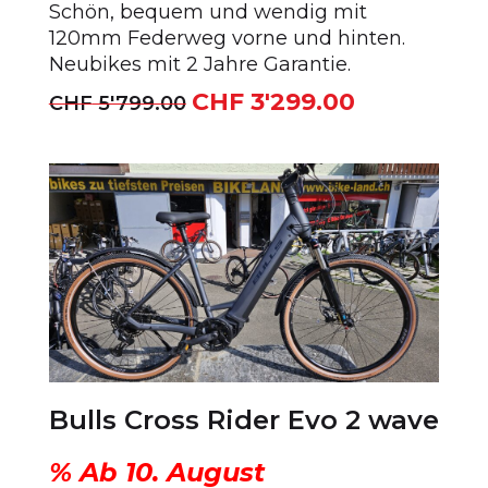
Schön, bequem und wendig mit
120mm Federweg vorne und hinten.
Neubikes mit 2 Jahre Garantie.
CHF
3'299.00
Ursprünglicher
Aktueller
CHF
5'799.00
Preis
Preis
war:
ist:
CHF 5'799.00
CHF 3'299.00.
Bulls Cross Rider Evo 2 wave
% Ab 10. August