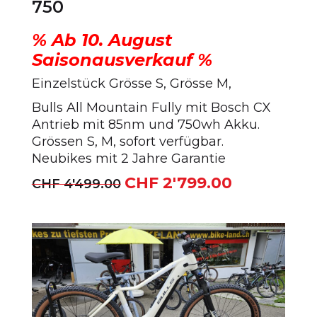
750
% Ab 10. August
Saisonausverkauf %
Einzelstück Grösse S, Grösse M,
Bulls All Mountain Fully mit Bosch CX
Antrieb mit 85nm und 750wh Akku.
Grössen S, M, sofort verfügbar.
Neubikes mit 2 Jahre Garantie
CHF
2'799.00
Ursprünglicher
Aktueller
CHF
4'499.00
Preis
Preis
war:
ist:
CHF 4'499.00
CHF 2'799.00