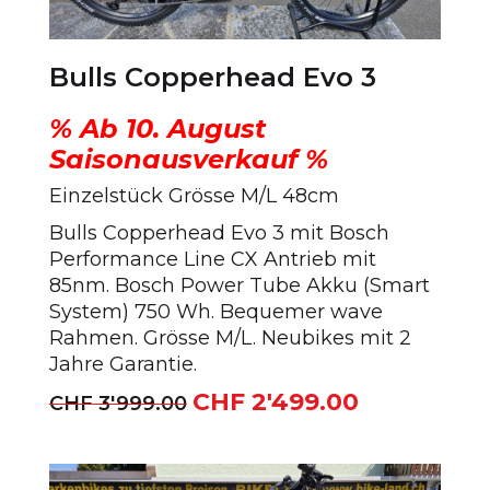
Bulls Copperhead Evo 3
% Ab 10. August
Saisonausverkauf %
Einzelstück Grösse M/L 48cm
Bulls Copperhead Evo 3 mit Bosch
Performance Line CX Antrieb mit
85nm. Bosch Power Tube Akku (Smart
System) 750 Wh. Bequemer wave
Rahmen. Grösse M/L. Neubikes mit 2
Jahre Garantie.
CHF
2'499.00
Ursprünglicher
Aktueller
CHF
3'999.00
Preis
Preis
war:
ist:
CHF 3'999.00
CHF 2'499.00.