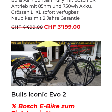
Bulls All Mountain Fully mit Bosch CX
Antrieb mit 85nm und 750wh Akku.
Grössen L, XL sofort verfügbar.
Neubikes mit 2 Jahre Garantie
CHF
3'199.00
Ursprünglicher
Aktueller
CHF
4'499.00
Preis
Preis
war:
ist:
CHF 4'499.00
CHF 3'199.00.
Bulls Iconic Evo 2
% Bosch E-Bike zum