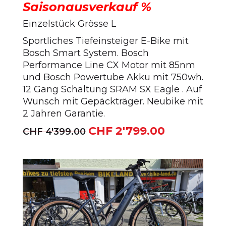
Saisonausverkauf %
Einzelstück Grösse L
Sportliches Tiefeinsteiger E-Bike mit
Bosch Smart System. Bosch
Performance Line CX Motor mit 85nm
und Bosch Powertube Akku mit 750wh.
12 Gang Schaltung SRAM SX Eagle . Auf
Wunsch mit Gepäckträger. Neubike mit
2 Jahren Garantie.
CHF
2'799.00
Ursprünglicher
Aktueller
CHF
4'399.00
Preis
Preis
war:
ist:
CHF 4'399.00
CHF 2'799.00.