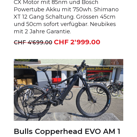
CX Motor mit 85nm und Bosch
Powertube Akku mit 750wh. Shimano
XT 12 Gang Schaltung. Grössen 45cm
und 50cm sofort verfügbar. Neubikes
mit 2 Jahre Garantie.
CHF
2'999.00
Ursprünglicher
Aktueller
CHF
4'699.00
Preis
Preis
war:
ist:
CHF 4'699.00
CHF 2'999.00
Bulls Copperhead EVO AM 1