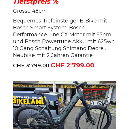
Tiefstpreis %
Grösse 48cm
Bequemes Tiefeinsteiger E-Bike mit
Bosch Smart System. Bosch
Performance Line CX Motor mit 85nm
und Bosch Powertube Akku mit 625wh.
10 Gang Schaltung Shimano Deore .
Neubike mit 2 Jahren Garantie.
CHF
2'799.00
Ursprünglicher
Aktueller
CHF
3'799.00
Preis
Preis
war:
ist:
CHF 3'799.00
CHF 2'799.00