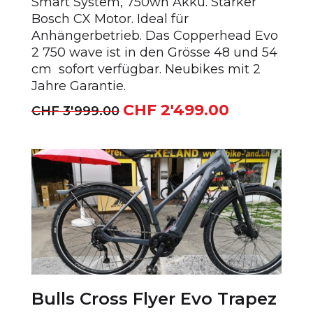
Smart System, 750wh Akku. Starker
Bosch CX Motor. Ideal für
Anhängerbetrieb. Das Copperhead Evo
2 750 wave ist in den Grösse 48 und 54
cm sofort verfügbar. Neubikes mit 2
Jahre Garantie.
CHF
2'499.00
Ursprünglicher
Aktueller
CHF
3'999.00
Preis
Preis
war:
ist:
CHF 3'999.00
CHF 2'499.00.
Bulls Cross Flyer Evo Trapez