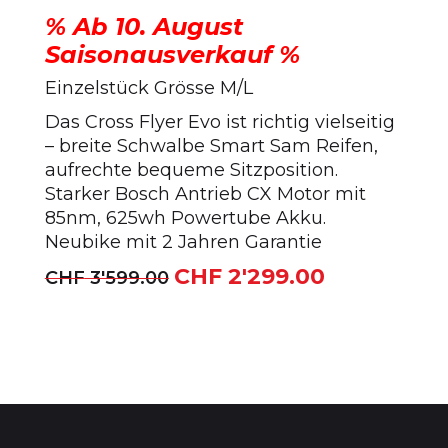
% Ab 10. August
Saisonausverkauf %
Einzelstück Grösse M/L
Das Cross Flyer Evo ist richtig vielseitig
– breite Schwalbe Smart Sam Reifen,
aufrechte bequeme Sitzposition.
Starker Bosch Antrieb CX Motor mit
85nm, 625wh Powertube Akku.
Neubike mit 2 Jahren Garantie
CHF
2'299.00
Ursprünglicher
Aktueller
CHF
3'599.00
Preis
Preis
war:
ist:
CHF 3'599.00
CHF 2'299.00.