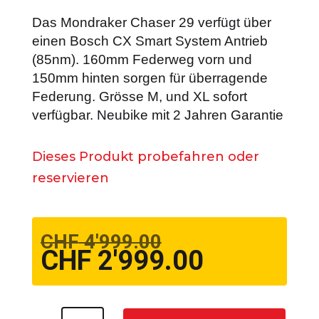
Das Mondraker Chaser 29 verfügt über
einen Bosch CX Smart System Antrieb
(85nm). 160mm Federweg vorn und
150mm hinten sorgen für überragende
Federung. Grösse M, und XL sofort
verfügbar. Neubike mit 2 Jahren Garantie
Dieses Produkt probefahren oder
reservieren
CHF
4'999.00
Ursprünglicher
CHF
2'999.00
Preis
Aktueller
war:
Preis
CHF 4'999.00
ist:
CHF 2'999.00
Mondraker