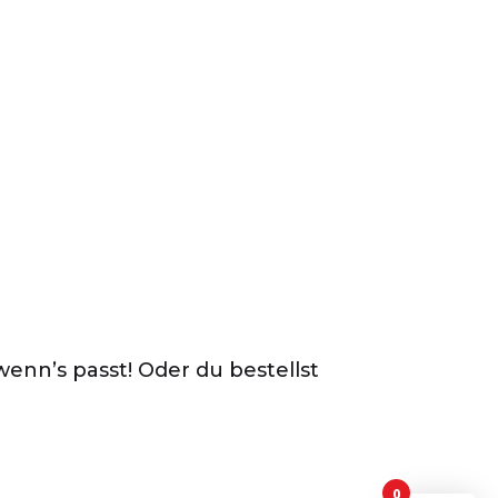
enn’s passt! Oder du bestellst
0
Es befinden sich ke