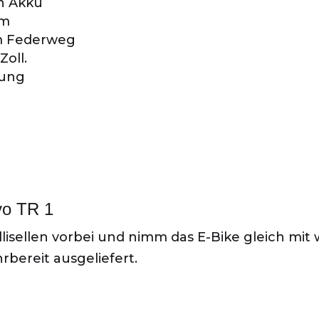
h Akku
nm
mm Federweg
Zoll.
tung
vo TR 1
isellen vorbei und nimm das E-Bike gleich mit w
rbereit ausgeliefert.