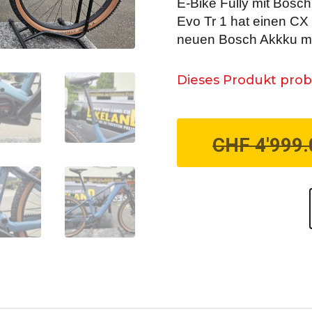
E-Bike Fully mit Bosc
Evo Tr 1 hat einen C
neuen Bosch Akkku mi
Dieses Produkt prob
CHF
4'999.