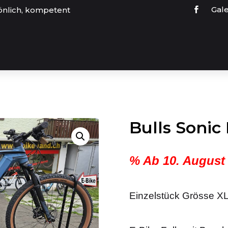
Gale
önlich, kompetent
Bulls Sonic
% Ab 10. August
Einzelstück Grösse X