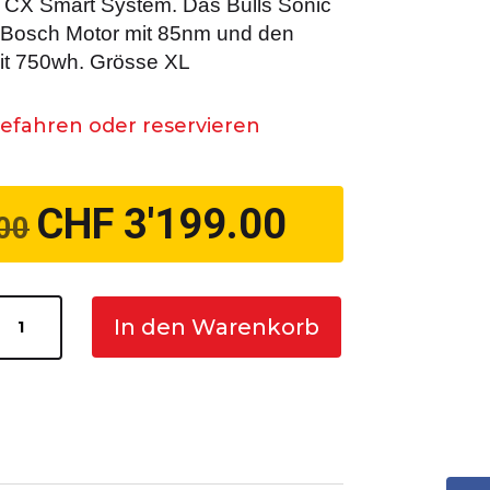
h CX Smart System. Das Bulls Sonic
X Bosch Motor mit 85nm und den
t 750wh. Grösse XL
efahren oder reservieren
CHF
3'199.00
Ursprünglicher
Aktueller
00
Preis
Preis
war:
ist:
CHF 4'999.00
CHF 3'199.00.
Bulls
In den Warenkorb
Sonic
Evo
TR
1
Menge