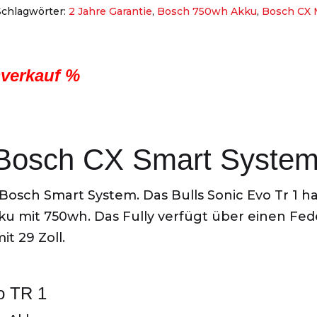
Schlagwörter:
2 Jahre Garantie
,
Bosch 750wh Akku
,
Bosch CX 
sverkauf %
t Bosch CX Smart Syste
Bosch Smart System. Das Bulls Sonic Evo Tr 1 h
u mit 750wh. Das Fully verfügt über einen 
t 29 Zoll.
o TR 1