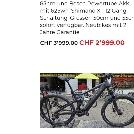
85nm und Bosch Powertube Akku
mit 625wh. Shimano XT 12 Gang
Schaltung. Grössen 50cm und 55
sofort verfügbar. Neubikes mit 2
Jahre Garantie.
CHF
2'999.00
Ursprünglicher
Akt
CHF
3'999.00
Preis
Pre
war:
ist:
CHF 3'999.00
CHF