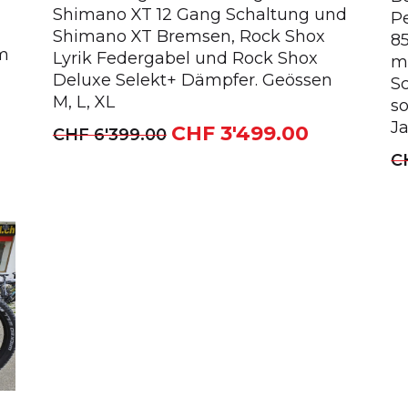
Shimano XT 12 Gang Schaltung und
P
Shimano XT Bremsen, Rock Shox
8
cm
Lyrik Federgabel und Rock Shox
m
Deluxe Selekt+ Dämpfer. Geössen
S
M, L, XL
so
Ja
ueller
CHF
3'499.00
Ursprünglicher
Aktueller
CHF
6'399.00
is
Preis
Preis
C
war:
ist:
 2'999.00.
CHF 6'399.00
CHF 3'499.0