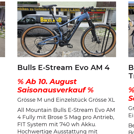
Bulls E-Stream Evo AM 4
B
T
% Ab 10. August
Saisonausverkauf %
%
S
Grösse M und Einzelstück Grösse XL
G
All Mountain Bulls E-Stream Evo AM
Ei
4 Fully mit Brose S Mag pro Antrieb,
FIT System mit 740 wh Akku.
B
Hochwertige Ausstattung mit
B