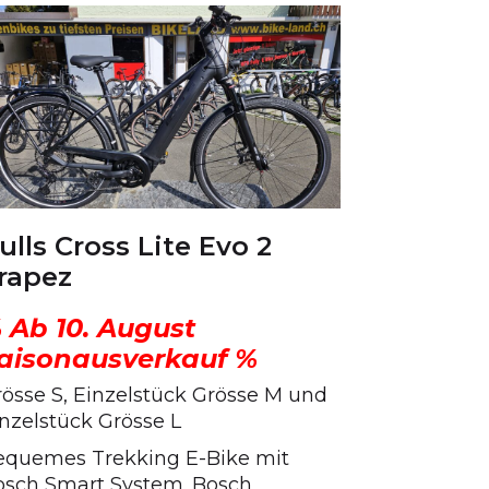
ulls Cross Lite Evo 2
rapez
 Ab 10. August
aisonausverkauf %
rösse S, Einzelstück Grösse M und
nzelstück Grösse L
equemes Trekking E-Bike mit
osch Smart System. Bosch