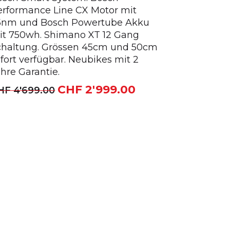
erformance Line CX Motor mit
5nm und Bosch Powertube Akku
it 750wh. Shimano XT 12 Gang
chaltung. Grössen 45cm und 50cm
fort verfügbar. Neubikes mit 2
hre Garantie.
CHF
2'999.00
Ursprünglicher
Aktueller
HF
4'699.00
Preis
Preis
0.
war:
ist:
CHF 4'699.00
CHF 2'999.00.