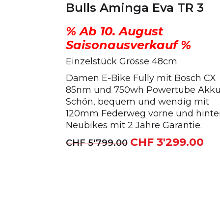
Bulls Aminga Eva TR 3
% Ab 10. August
Saisonausverkauf %
Einzelstück Grösse 48cm
Damen E-Bike Fully mit Bosch CX
85nm und 750wh Powertube Akku
Schön, bequem und wendig mit
120mm Federweg vorne und hinte
Neubikes mit 2 Jahre Garantie.
CHF
3'299.00
Ursprünglicher
Akt
CHF
5'799.00
Preis
Pre
war:
ist:
CHF 5'799.00
CHF