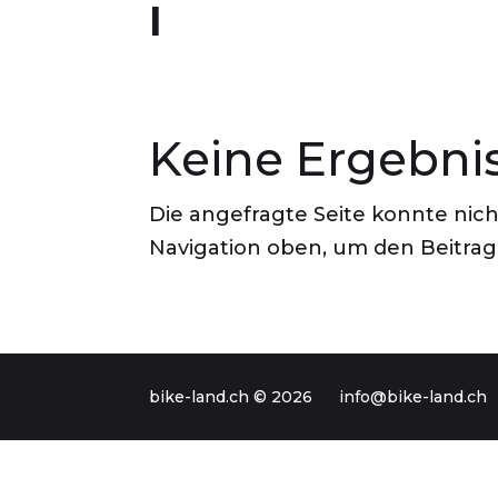
I
Keine Ergebni
Die angefragte Seite konnte nic
Navigation oben, um den Beitrag 
bike-land.ch © 2026
info@bike-land.ch